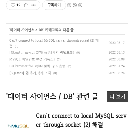
12
구독하기
'
데이터 사이언스
>
DB
' 카테고리의 다른 글
Can't connect to local MySQL server through socket (2) 해
2022.08.17
결
(0)
[Ubuntu] mysql 설치(wsl에서의 방법포함)
2022.08.13
(0)
MySQL 비밀번호 변경(리눅스)
2022.08.09
(0)
DB browser for sqlite 설치 및 사용법
2022.01.24
(0)
[SQLite3] 행 추가,삭제,조회
2021.08.26
(0)
'데이터 사이언스 / DB'
관련 글
더 보기
Can't connect to local MySQL serv
er through socket (2) 해결