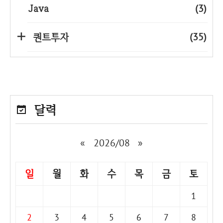
Java
(3)
(35)
퀀트투자
달력
«
2026/08
»
일
월
화
수
목
금
토
1
2
3
4
5
6
7
8